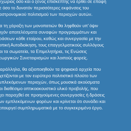
γχώριος όσο και ο ξένος επισκέπτης να έρθει σε επαφή
ε όσο το δυνατόν περισσότερες εκφάνσεις του
αστρονομικού πολιτισμού των περιοχών αυτών.
ια τη χάραξη των μονοπατιών θα ληφθούν υπ’ όψιν
υχόν αποτελέσματα συναφών προγραμμάτων και
ράσεων κάθε εταίρου, καθώς και συνεργασία με την
οπική Αυτοδιοίκηση, τους επαγγελματικούς συλλόγους
αι τα σωματεία, τα Επιμελητήρια, τις Ενώσεις
εωργικών Συνεταιρισμών και λοιπούς φορείς.
αράλληλα, θα αξιοποιηθούν τα ψηφιακά αρχεία που
χετίζονται με τον ευρύτερο πολιτιστικό πλούτο των
μπλεκόμενων περιοχών, όπως μουσικά ακούσματα
αι διαθέσιμο οπτικοακουστικό υλικό προβολής, που
χει παραχθεί σε προηγούμενες συνεργασίες ή δράσεις
ων εμπλεκόμενων φορέων και κρίνεται ότι συνάδει και
ειτουργεί συμπληρωματικά με το συγκεκριμένο έργο.