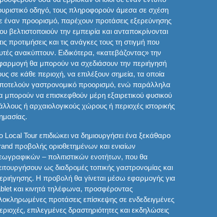
ουριστικό οδηγό, τους πληροφορούν άμεσα σε σχέση
ε έναν προορισμό, παρέχουν προτάσεις εξερεύνησης
ου βελτιστοποιούν την εμπειρία και ανταποκρίνονται
τις προτιμήσεις και τις ανάγκες τους τη στιγμή που
υτές ανακύπτουν. Ειδικότερα, «κατεβάζοντας» την
φαρμογή θα μπορούν να σχεδιάσουν την περιήγησή
ους σε κάθε περιοχή, να επιλέξουν σημεία, τα οποία
ποτελούν γαστρονομικό προορισμό, ενώ παράλληλα
α μπορούν να επισκεφθούν μέρη εξαιρετικού φυσικού
άλλους ή αρχαιολογικούς χώρους ή περιοχές ιστορικής
ημασίας.
ο Local Tour επιδιώκει να δημιουργήσει ένα ξεκάθαρο
rand προβολής οριοθετημένων και ενιαίων
εωγραφικών – πολιτιστικών ενοτήτων, που θα
ειτουργήσουν ως διαδρομές τοπικής γαστρονομίας και
εριήγησης. Η προβολή θα γίνεται μέσω εφαρμογής για
ablet και κινητά τηλέφωνα, προσφέροντας
λοκληρωμένες προτάσεις επίσκεψης σε ενδεδειγμένες
εριοχές, επιλεγμένες δραστηριότητες και εκδηλώσεις