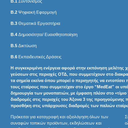
Β.1
Συντονισμός
Β.2
Ψηφιακή Εφαρμογή
Β.3
Θεματικά Εργαστήρια
Β.4
Δημοσιότητα/ Ευαισθητοποίηση
Β.5
Δικτύωση
Β.6
Εκπαιδευτικές Δράσεις
Η συγκεκριμένη ενέργεια αφορά στην εκπόνηση μελέτης
γεύσεων στις περιοχές ΟΤΔ, που συμμετέχουν στο διακρα
τα σημεία εκείνα όπου μπορεί ο περιηγητής να εντοπίσει πο
τους εταίρους που συμμετείχαν στο έργο “MedEat” οι υπά
δημιουργία των μονοπατιών, με έμφαση πλέον στο «τίμιο 
διαδρομές στις περιοχές του Άξονα 3 της προηγούμενης 
προσθήκη στις υπάρχουσες διαδρομές των παλιών εταίρων
Πρόκειται για καταγραφή και αξιολόγηση όλων των
Σ
συναφών τοπικών προϊόντων, εκδηλώσεων και
ο