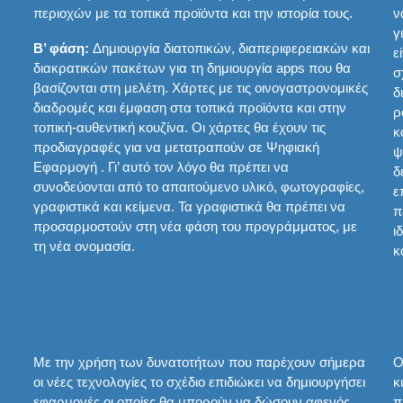
περιοχών με τα τοπικά προϊόντα και την ιστορία τους.
ν
γ
Β’ φάση:
Δημιουργία διατοπικών, διαπεριφερειακών και
ε
διακρατικών πακέτων για τη δημιουργία apps που θα
σ
βασίζονται στη μελέτη. Χάρτες με τις οινογαστρονομικές
δ
διαδρομές και έμφαση στα τοπικά προϊόντα και στην
ρ
τοπική-αυθεντική κουζίνα. Οι χάρτες θα έχουν τις
κ
προδιαγραφές για να μετατραπούν σε Ψηφιακή
ψ
Εφαρμογή . Γι’ αυτό τον λόγο θα πρέπει να
δ
συνοδεύονται από το απαιτούμενο υλικό, φωτογραφίες,
ε
γραφιστικά και κείμενα. Τα γραφιστικά θα πρέπει να
π
προσαρμοστούν στη νέα φάση του προγράμματος, με
ι
τη νέα ονομασία.
κ
Με την χρήση των δυνατοτήτων που παρέχουν σήμερα
Ο
οι νέες τεχνολογίες το σχέδιο επιδιώκει να δημιουργήσει
κ
εφαρμογές οι οποίες θα μπορούν να δώσουν αφενός
π