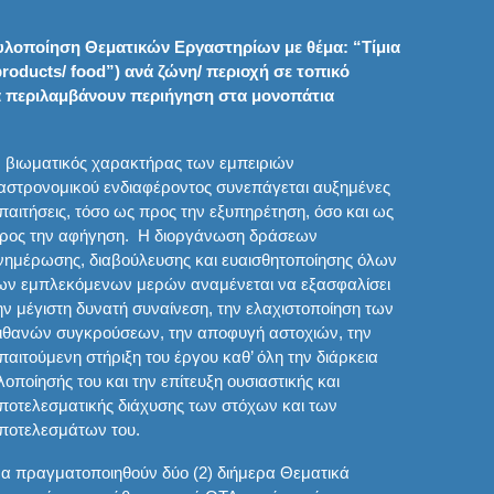
 υλοποίηση Θεματικών Εργαστηρίων με θέμα: “Τίμια
products/ food”) ανά ζώνη/ περιοχή σε τοπικό
 θα περιλαμβάνουν περιήγηση στα μονοπάτια
 βιωματικός χαρακτήρας των εμπειριών
αστρονομικού ενδιαφέροντος συνεπάγεται αυξημένες
παιτήσεις, τόσο ως προς την εξυπηρέτηση, όσο και ως
ρος την αφήγηση. Η διοργάνωση δράσεων
νημέρωσης, διαβούλευσης και ευαισθητοποίησης όλων
ων εμπλεκόμενων μερών αναμένεται να εξασφαλίσει
ην μέγιστη δυνατή συναίνεση, την ελαχιστοποίηση των
ιθανών συγκρούσεων, την αποφυγή αστοχιών, την
παιτούμενη στήριξη του έργου καθ’ όλη την διάρκεια
λοποίησής του και την επίτευξη ουσιαστικής και
ποτελεσματικής διάχυσης των στόχων και των
ποτελεσμάτων του.
α πραγματοποιηθούν δύο (2) διήμερα Θεματικά