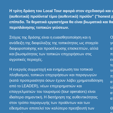
Η τρίτη δράση του Local Tour αφορά στον σχεδιασμό και
(αυθεντικά) προϊόντα/ τίμιο (αυθεντικό) προϊόν” (“honest 
επίπεδο. Τα θεματικά εργαστήρια θα είναι βιωματικά και
περιπλάνησης τοπικών γεύσεων.
Στόχος της δράσης είναι η ευαισθητοποίηση και η
Ο
ανάδειξη της διαφύλαξης της τοπικότητας ως στοιχείο
γ
διαφοροποίησης και προσέλκυσης επισκεπτών, αλλά
α
και βιωσιμότητας των τοπικών επιχειρήσεων στις
π
αγροτικές περιοχές.
ε
τ
Η ενεργός συμμετοχή και ενημέρωση του τοπικού
τ
πληθυσμού, τοπικών επιχειρήσεων και παραγωγών
π
(κατά προτεραιότητα όσων έχουν λάβει χρηματοδότηση
α
από το LEADER), νέων επιχειρηματιών και
υ
επαγγελματιών του τουρισμού (tour operators) είναι
α
ιδιαίτερα σημαντική. Η διατήρηση της αυθεντικότητας
α
στον τρόπο παραγωγής των προϊόντων και των
εδεσμάτων αποτελεί τον καλύτερο πρεσβευτή των
Θ