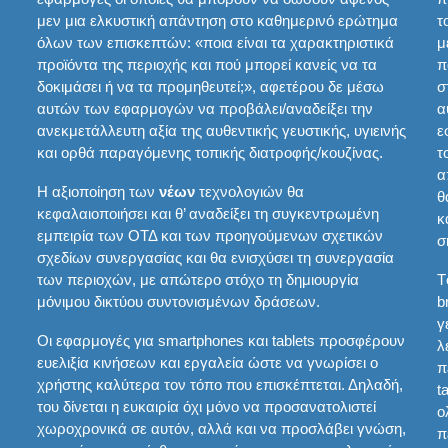
μεν μια ελκυστική απάντηση στο καθημερινό ερώτημα
τ
όλων των επισκεπτών: «ποια είναι τα χαρακτηριστικά
μ
προϊόντα της περιοχής και πού μπορεί κανείς να τα
π
δοκιμάσει ή να τα προμηθευτεί;», αφετέρου δε μέσω
σ
αυτών των εφαρμογών να προβάλει/αναδείξει την
α
ανεκμετάλλευτη αξία της αυθεντικής γευστικής, υγιεινής
ε
και ορθά παραγόμενης τοπικής διατροφής/κουζίνας.
τ
α
Η αξιοποίηση των
νέων
τεχνολογιών θα
θ
κεφαλαιοποιήσει και θ’ αναδείξει τη συγκεντρωμένη
κ
εμπειρία των ΟΤΔ και των προηγούμενων σχετικών
σ
σχεδίων συνεργασίας και θα ενισχύσει τη συνεργασία
των περιοχών, με απώτερο στόχο τη δημιουργία
T
μόνιμου δικτύου συντονισμένων δράσεων.
b
γ
Οι εφαρμογές για smartphones και tablets προσφέρουν
λ
ευελιξία κινήσεων και εργαλεία ώστε να γνωρίσει ο
π
χρήστης καλύτερα τον τόπο που επισκέπτεται. Δηλαδή,
t
του δίνεται η ευκαιρία όχι μόνο να προσανατολιστεί
ο
χωροχρονικά σε αυτόν, αλλά και να προσλάβει γνώση,
π