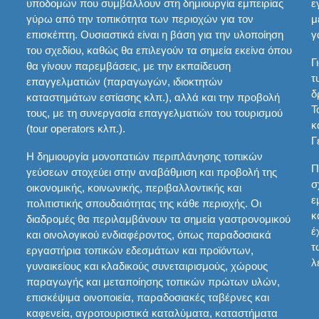
υποδομών που συμβάλλουν στη δημιουργία εμπειρίας
ε
γύρω από την τοπικότητα των περιοχών για τον
μ
επισκέπτη. Ουσιαστικά είναι η βάση για την υλοποίηση
γ
του σχεδίου, καθώς θα επιλεγούν τα σημεία εκείνα όπου
Γ
θα γίνουν παρεμβάσεις, με την εκπαίδευση
τ
επαγγελματιών (παραγωγών, ιδιοκτητών
δ
καταστημάτων εστίασης κλπ.), αλλά και την προβολή
Τ
τους, με τη συνεργασία επαγγελματιών του τουρισμού
κ
(tour operators κλπ.).
Γ
Η δημιουργία μονοπατιών περιπλάνησης τοπικών
Π
γεύσεων στοχεύει στην αναβάθμιση και προβολή της
σ
οικονομικής, κοινωνικής, περιβαλλοντικής και
ε
πολιτιστικής σπουδαιότητας της κάθε περιοχής. Οι
κ
διαδρομές θα περιλαμβάνουν τα σημεία γαστρονομικού
έ
και οινολογικού ενδιαφέροντος, όπως παραδοσιακά
τ
εργαστήρια τοπικών εδεσμάτων και προϊόντων,
λ
γυναικείους και κλαδικούς συνεταιρισμούς, χώρους
παραγωγής και μεταποίησης τοπικών πρώτων υλών,
επισκέψιμα οινοποιεία, παραδοσιακές ταβέρνες και
καφενεία, αγροτουριστικά καταλύματα, καταστήματα