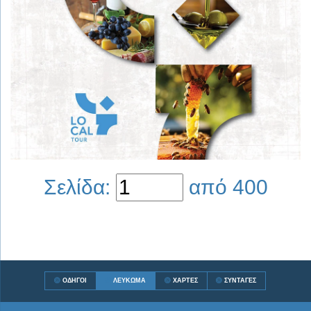
Σελίδα:
από
400
ΟΔΗΓΟΊ
ΛΕΎΚΩΜΑ
ΧΆΡΤΕΣ
ΣΥΝΤΑΓΈΣ