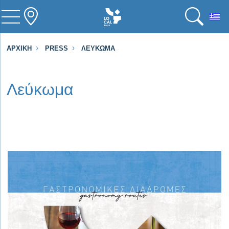
To
ΑΡΧΙΚΉ
PRESS
ΛΕΎΚΩΜΑ
Λεύκωμα