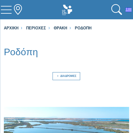
ΑΡΧΙΚΉ
ΠΕΡΙΟΧΈΣ
ΘΡΆΚΗ
ΡΟΔΌΠΗ
Ροδόπη
ΔΙΑΔΡΟΜΈΣ