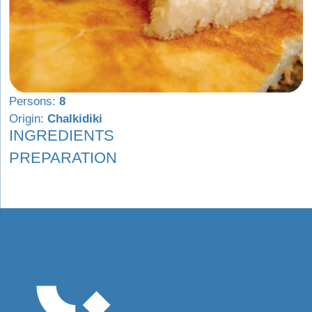
Persons:
8
Origin:
Chalkidiki
INGREDIENTS
PREPARATION