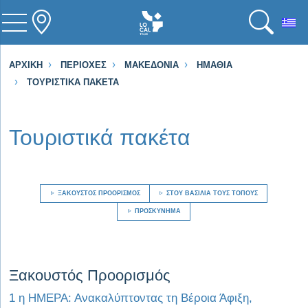
To
ΑΡΧΙΚΉ
ΠΕΡΙΟΧΈΣ
ΜΑΚΕΔΟΝΊΑ
ΗΜΑΘΊΑ
ΤΟΥΡΙΣΤΙΚΆ ΠΑΚΈΤΑ
Τουριστικά πακέτα
ΞΑΚΟΥΣΤΌΣ ΠΡΟΟΡΙΣΜΌΣ
ΣΤΟΥ ΒΑΣΙΛΙΆ ΤΟΥΣ ΤΌΠΟΥΣ
ΠΡΟΣΚΎΝΗΜΑ
Visit Ξακουστός Προορισμός
Ξακουστός Προορισμός
1 η ΗΜΕΡΑ: Ανακαλύπτοντας τη Βέροια Άφιξη,