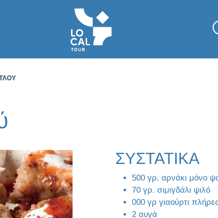
ΡΤΛΟΎ
ύ
ΣΥΣΤΑΤΙΚΑ
500 γρ. αρνάκι μόνο ψ
70 γρ. σιμιγδάλι ψιλό
000 γρ γιαούρτι πλήρε
2 αυγά