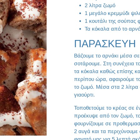
2 λίτρα ζωμό
1 μεγάλο κρεμμύδι ψι
1 κουτάλι της σούπας 
Τα κόκαλα από το αρν
ΠΑΡΑΣΚΕΥΗ
Βάζουμε το αρνάκι μέσα σε 
σοτάρουμε. Στη συνέχεια τ
τα κόκαλα καθώς επίσης και
περίπου ώρα, αφαιρούμε τα
το ζωμό. Μέσα στα 2 λίτρα 
γιαούρτι.
Τοποθετούμε το κρέας σε έ
προέκυψε από τον ζωμό, το 
φουρνίζουμε σε προθερμασ
2 αυγά και τα περιχύνουμε 
φαγητό μας για 5 λεπτά ακ