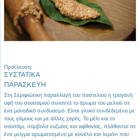
Προέλευση:
ΣΥΣΤΑΤΙΚΑ
ΠΑΡΑΣΚΕΥΗ
Στη Σεριφιώτικη παραλλαγή του παστελιού η τραγανή
υφή του σουσαμιού συναντά το άρωμα του μελιού σε
ένα μοναδικό συνδυασμό. Είναι γλυκό συνδεδεμένο με
τους γάμους και με άλλες χαρές. Το μέλι και το
σουσάμι, σύμβολα ευζωίας και αφθονίας, πλάθονται σε
ένα μείγμα αρωματισμένο με κανέλα και λεμόνι που