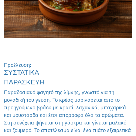
Προέλευση:
ΣΥΣΤΑΤΙΚΑ
ΠΑΡΑΣΚΕΥΗ
Παραδοσιακό φαγητό της λίμνης, γνωστό για τη
μοναδική του γεύση. Το κρέας μαρινάρεται από το
προηγούμενο βράδυ με κρασί, λαχανικά, μπαχαρικά
και μουστάρδα και έτσι απορροφά όλα τα αρώματα.
Στη συνέχεια ψήνεται στη γάστρα και γίνεται μαλακό
και ζουμερό. Το αποτέλεσμα είναι ένα πιάτο εξαιρετικά