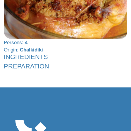
Persons:
4
Origin:
Chalkidiki
INGREDIENTS
PREPARATION