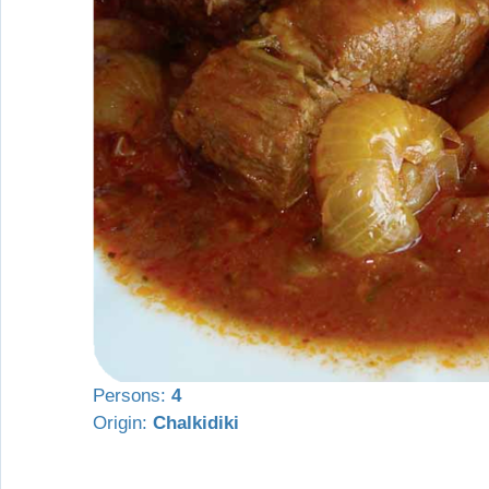
Persons:
4
Origin:
Chalkidiki