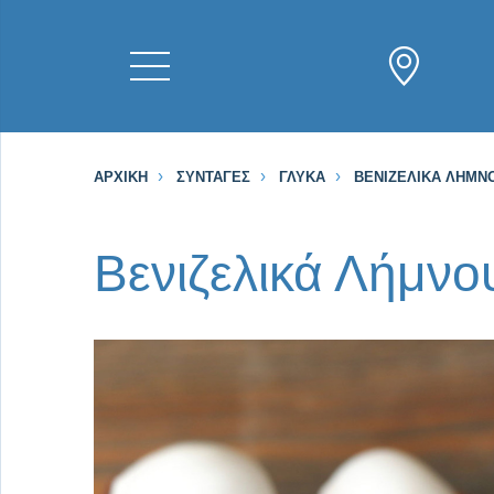
ΑΡΧΙΚΉ
ΣΥΝΤΑΓΈΣ
ΓΛΥΚΆ
ΒΕΝΙΖΕΛΙΚΆ ΛΉΜΝ
Βενιζελικά Λήμνο