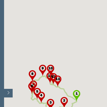
Άνοιγμα/Κλείσιμο υπομνήματος