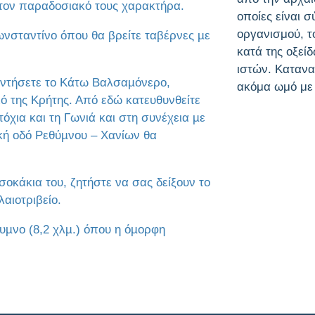
 τον παραδοσιακό τους χαρακτήρα.
οποίες είναι σ
οργανισμού, τ
ωνσταντίνο όπου θα βρείτε ταβέρνες µε
κατά της οξεί
ιστών. Κατανα
αντήσετε το Κάτω Βαλσαµόνερο,
ακόμα ωμό με 
 της Κρήτης. Από εδώ κατευθυνθείτε
όχια και τη Γωνιά και στη συνέχεια µε
ική οδό Ρεθύµνου – Χανίων θα
οκάκια του, ζητήστε να σας δείξουν το
αιοτριβείο.
υµνο (8,2 χλµ.) όπου η όµορφη