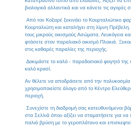
καταπράσινο τοπίο από ελαιώνες. Αξίζει να επι
βιολογικά αλλαντικά και να κάνετε τις αγορές σ
Από τον Κοξαρέ ξεκινάει το Κουρταλιώτικο φα
Κουρταλιώτη και καταλήγει στη λίµνη Πρέβελη.
τους µικρούς οικισµούς Ασώµατα, Λευκόγεια κ
φτάσετε στον παραλιακό οικισµό Πλακιά. Ξεκο
στις καθαρές παραλίες της περιοχής.
∆οκιµάστε το καλό - παραδοσιακό φαγητό της 
καλό κρασί.
Αν θέλετε να αποδράσετε από την πολυκοσµία
χρησιµοποιείστε άλογο από το Κέντρο Ελεύθερ
περιοχή.
Συνεχίστε τη διαδροµή σας κατευθυνόµενοι βόρ
στα Σελλιά όπου αξίζει να σταµατήσετε για να 
παλιά βρύση µε το γεροπλάτανο και επισκεφτεί