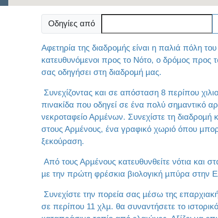
Οδηγίες από
Αφετηρία της διαδροµής είναι η παλιά πόλη το
κατευθυνόµενοι προς το Νότο, ο δρόµος προς τ
σας οδηγήσει στη διαδροµή µας.
Συνεχίζοντας και σε απόσταση 8 περίπου χιλιο
πινακίδα που οδηγεί σε ένα πολύ σηµαντικό α
νεκροταφείο Αρµένων. Συνεχίστε τη διαδροµή κ
στους Αρµένους, ένα γραφικό χωριό όπου µπορ
ξεκούραση.
Από τους Αρµένους κατευθυνθείτε νότια και στα
µε την πρώτη φρέσκια βιολογική µπύρα στην 
Συνεχίστε την πορεία σας µέσω της επαρχιακ
σε περίπου 11 χλµ. θα συναντήσετε το ιστορικ