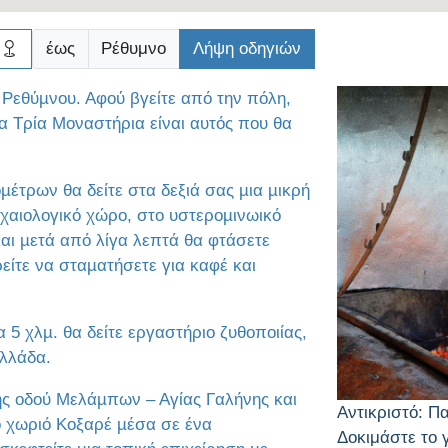
έως
Ρέθυμνο
Λήψη οδηγιών
υ Ρεθύµνου. Αφού βγείτε από την πόλη,
α Τρία Μοναστήρια είναι αυτός που θα
µέτρων θα δείτε στα δεξιά σας µια µικρή
ρχαιολογικό χώρο, στο υστεροµινωικό
αι µετά από λίγα λεπτά θα φτάσετε
είτε να σταµατήσετε για καφέ και
 5 χλµ. θα δείτε εργαστήριο ζυθοποιίας,
Ελλάδα.
ής οδού Μελάµπων – Αγίας Γαλήνης και
Αντικριστό: Π
ό χωριό Κοξαρέ µέσα σε ένα
Δοκιμάστε το 