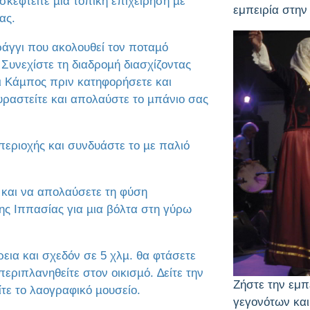
σκεφτείτε µια τοπική επιχείρηση µε
εμπειρία στην
ας.
ράγγι που ακολουθεί τον ποταµό
 Συνεχίστε τη διαδροµή διασχίζοντας
αι Κάµπος πριν κατηφορήσετε και
υραστείτε και απολαύστε το µπάνιο σας
περιοχής και συνδυάστε το µε παλιό
 και να απολαύσετε τη φύση
ης Ιππασίας για µια βόλτα στη γύρω
εια και σχεδόν σε 5 χλµ. θα φτάσετε
περιπλανηθείτε στον οικισµό. ∆είτε την
Ζήστε την εμπ
τε το λαογραφικό µουσείο.
γεγονότων και