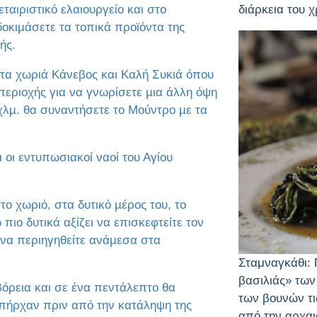
αιριστικό ελαιουργείο και στο
διάρκεια του 
δοκιµάσετε τα τοπικά προϊόντα της
ής.
 τα χωριά Κάνεβος και Καλή Συκιά όπου
 περιοχής για να γνωρίσετε µια άλλη όψη
χλµ. θα συναντήσετε το Μούντρο µε τα
 οι εντυπωσιακοί ναοί του Αγίου
το χωριό, στα δυτικό µέρος του, το
ιο δυτικά αξίζει να επισκεφτείτε τον
 να περιηγηθείτε ανάµεσα στα
Σταμναγκάθι: Γ
βασιλιάς» των
βόρεια και σε ένα πεντάλεπτο θα
των βουνών τι
υπήρχαν πριν από την κατάληψη της
από την αρχαιό