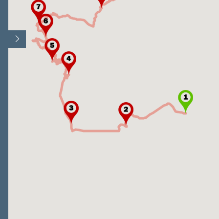
Άνοιγμα/Κλείσιμο υπομνήματος