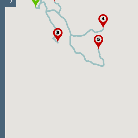
Άνοιγμα/Κλείσιμο υπομνήματος